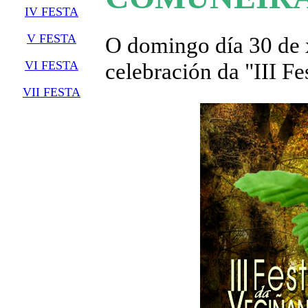
IV FESTA
V FESTA
O domingo día 30 de x
VI FESTA
celebración da "III F
VII FESTA