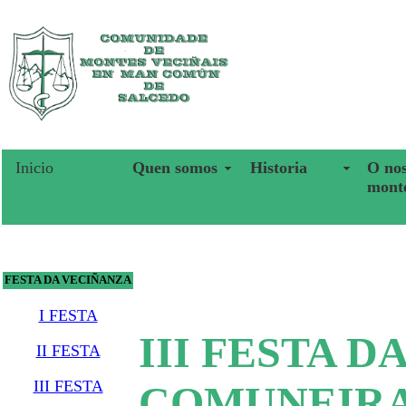
Inicio
Quen somos
Historia
O no
mont
FESTA DA VECIÑANZA
I FESTA
III FESTA 
II FESTA
III FESTA
COMUNEIRA