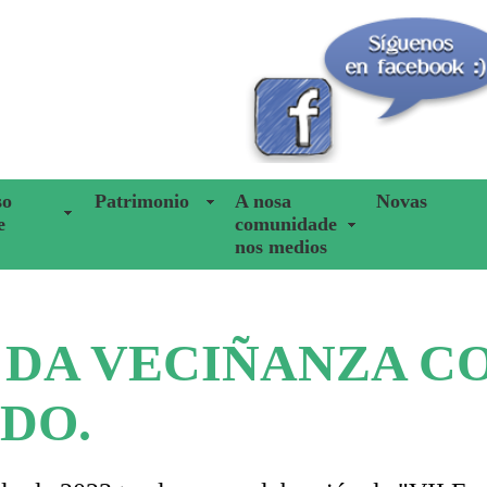
so
Patrimonio
A nosa
Novas
e
comunidade
nos medios
A DA VECIÑANZA 
EDO
.