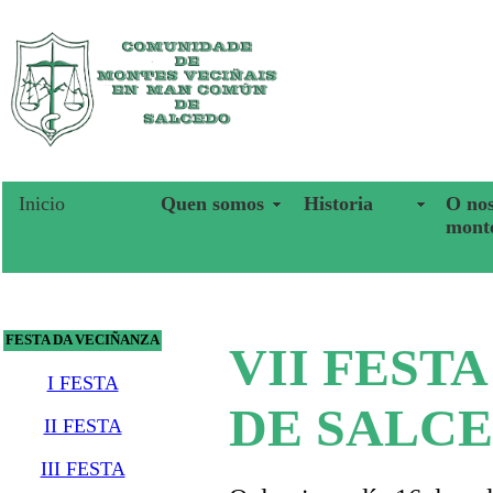
Inicio
Quen somos
Historia
O no
mont
FESTA DA VECIÑANZA
VII FEST
I FESTA
DE SALC
II FESTA
III FESTA